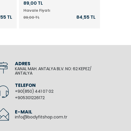
89,00 TL
189,00 TL
Havale Fiyatı
Havale Fiya
,55 TL
84,55 TL
89,00 TL
189,00 TL
ADRES
KANAL MAH. ANTALYA BLV. NO: 62 KEPEZ/
ANTALYA
TELEFON
+90(850) 441 07 02
+905301226172
E-MAIL
info@bodyfitshop.com.tr