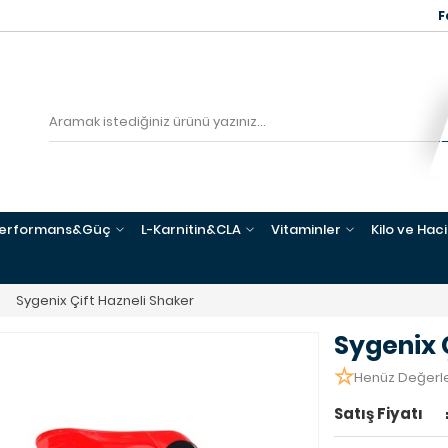
F
erformans&Güç
L-Karnitin&CLA
Vitaminler
Kilo ve Hac
Sygenix Çift Hazneli Shaker
Sygenix 
Henüz Değerl
Satış Fiyatı