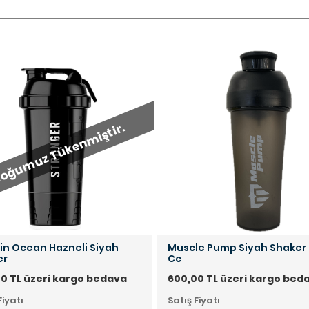
oğumuz Tükenmiştir.
in Ocean Hazneli Siyah
Muscle Pump Siyah Shaker
er
Cc
0 TL üzeri kargo bedava
600,00 TL üzeri kargo bed
Fiyatı
Satış Fiyatı