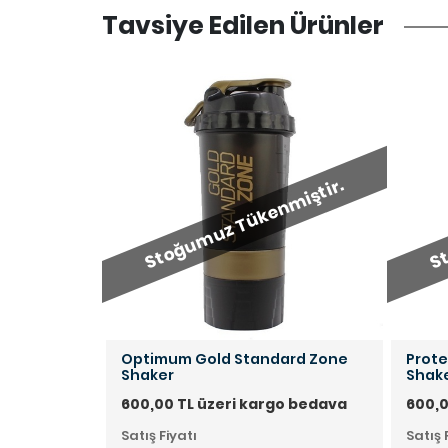
Tavsiye Edilen Ürünler
miştir.
Stoğumuz Tükenmiştir.
St
ej Shaker
Optimum Gold Standard Zone
Prote
Shaker
Shak
o bedava
600,00 TL üzeri kargo bedava
600,0
Satış Fiyatı
Satış 