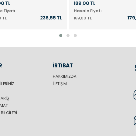
00 TL
189,00 TL
e Fiyatı
Havale Fiyatı
236,55 TL
179
0 TL
189,00 TL
R
İRTİBAT
HAKKIMIZDA
ILERINIZ
İLETIŞIM
I
PARIŞ
LIMAT
BILGILERI