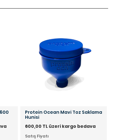
 600
Protein Ocean Mavi Toz Saklama
Muscle Pu
Hunisi
Shaker 50
ava
600,00 TL üzeri kargo bedava
600,00 TL 
Satış Fiyatı
Satış Fiyatı