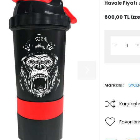
Havale Fiyatı
600,00 TL üz
-
+
Markası:
SYGEN
Karşılaşt
Favoriler