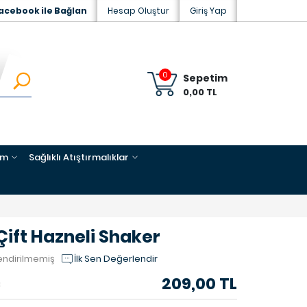
acebook ile Bağlan
Hesap Oluştur
Giriş Yap
0
Sepetim
0,00 TL
im
Sağlıklı Atıştırmalıklar
Çift Hazneli Shaker
endirilmemiş
İlk Sen Değerlendir
209,00 TL