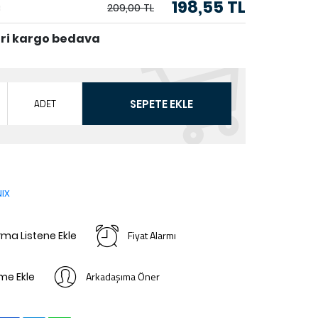
198,55 TL
209,00 TL
eri kargo bedava
ADET
SEPETE EKLE
IX
Fiyat Alarmı
ırma Listene Ekle
Arkadaşıma Öner
ime Ekle