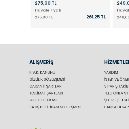
275,00 TL
249,
Havale Fiyatı
Haval
179,55 TL
261,25 TL
275,00 TL
249,0
ALIŞVERİŞ
HİZMETLE
K.V.K. KANUNU
YARDIM
GIZLILIK SÖZLEŞMESI
İSTEK VE ÖNER
GARANTI ŞARTLARI
SIPARIŞ TAKIB
TESLIMAT ŞARTLARI
TELEFONLA SI
İADE POLITIKASI
ŞEHIR IÇI TES
SATIŞ POLITIKASI SÖZLEŞMESI
BANKA HESAP 