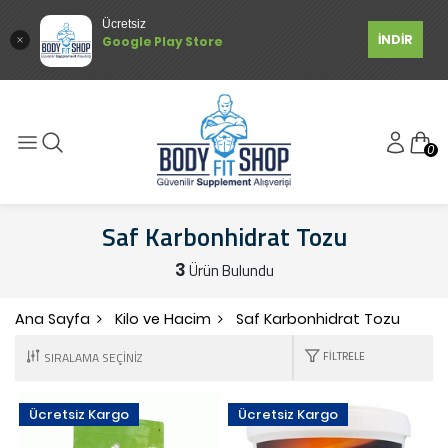
Ücretsiz
İNDİR
Google Play Store
0
Saf Karbonhidrat Tozu
3
Ürün Bulundu
Ana Sayfa
Kilo ve Hacim
Saf Karbonhidrat Tozu
FILTRELE
Ücretsiz Kargo
Ücretsiz Kargo