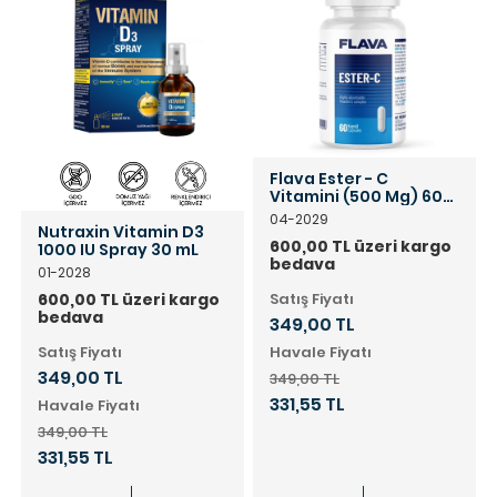
Flava Ester - C
Vitamini (500 Mg) 60
Kapsül
04-2029
Nutraxin Vitamin D3
600,00 TL üzeri kargo
1000 IU Spray 30 mL
bedava
01-2028
600,00 TL üzeri kargo
Satış Fiyatı
bedava
349,00 TL
Satış Fiyatı
Havale Fiyatı
349,00 TL
349,00 TL
331,55 TL
Havale Fiyatı
349,00 TL
331,55 TL