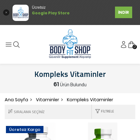
Ücretsiz
İNDİR
Google Play Store
0
Kompleks Vitaminler
61
Ürün Bulundu
Ana Sayfa
Vitaminler
Kompleks Vitaminler
FILTRELE
Ücretsiz Kargo