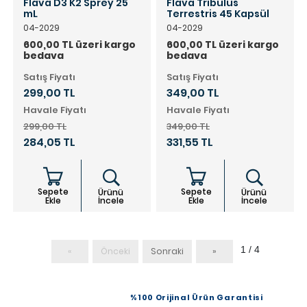
Flava D3 K2 Sprey 25
Flava Tribulus
mL
Terrestris 45 Kapsül
04-2029
04-2029
600,00 TL üzeri kargo
600,00 TL üzeri kargo
bedava
bedava
Satış Fiyatı
Satış Fiyatı
299,00 TL
349,00 TL
Havale Fiyatı
Havale Fiyatı
299,00 TL
349,00 TL
284,05 TL
331,55 TL
Sepete
Sepete
Ürünü
Ürünü
Ekle
İncele
Ekle
İncele
1 / 4
«
Önceki
Sonraki
»
%100 Orijinal Ürün Garantisi