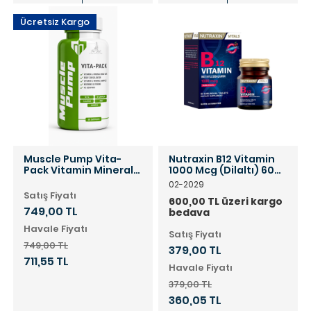
Ücretsiz Kargo
Muscle Pump Vita-
Nutraxin B12 Vitamin
Pack Vitamin Mineral
1000 Mcg (Dilaltı) 60
90 Kapsül
Tablet
02-2029
Satış Fiyatı
600,00 TL üzeri kargo
749,00 TL
bedava
Havale Fiyatı
Satış Fiyatı
749,00 TL
379,00 TL
711,55 TL
Havale Fiyatı
379,00 TL
360,05 TL