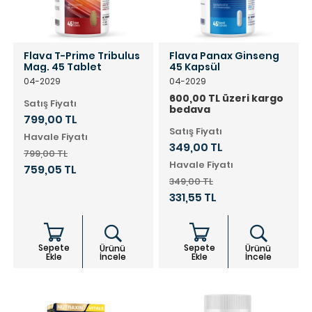
Flava T-Prime Tribulus
Flava Panax Ginseng
Mag. 45 Tablet
45 Kapsül
04-2029
04-2029
600,00 TL üzeri kargo
Satış Fiyatı
bedava
799,00 TL
Satış Fiyatı
Havale Fiyatı
349,00 TL
799,00 TL
Havale Fiyatı
759,05 TL
349,00 TL
331,55 TL
Sepete
Sepete
Ürünü
Ürünü
Ekle
İncele
Ekle
İncele