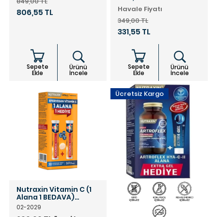
849,00 TL
Havale Fiyatı
806,55 TL
349,00 TL
331,55 TL
Sepete
Sepete
Ürünü
Ürünü
Ekle
İncele
Ekle
İncele
Ücretsiz Kargo
Nutraxin Vitamin C (1
Alana 1 BEDAVA)
Efervesan 30 Tablet
02-2029