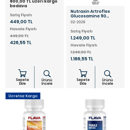
600,00 TL üzeri kargo
bedava
Nutraxin Artroflex
Satış Fiyatı
Glucosamine 90
Tablet + Extra Jel 100
449,00 TL
02-2029
mL HEDİYELİ
Havale Fiyatı
Satış Fiyatı
449,00 TL
1.249,00 TL
426,55 TL
Havale Fiyatı
1.249,00 TL
1.186,55 TL
Sepete
Sepete
Ürünü
Ürünü
Ekle
İncele
Ekle
İncele
Ücretsiz Kargo