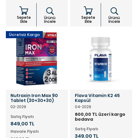
Sepete
Sepete
Ürünü
Ürünü
Ekle
İncele
Ekle
İncele
Ücretsiz Kargo
Nutraxin Iron Max 90
Flava Vitamin K2 45
Tablet (30+30+30)
Kapsül
02-2029
04-2029
600,00 TL üzeri kargo
Satış Fiyatı
bedava
849,00 TL
Satış Fiyatı
Havale Fiyatı
349,00 TL