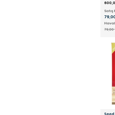
600,0
Satış 
79,00
Haval
79,00 
Seed 