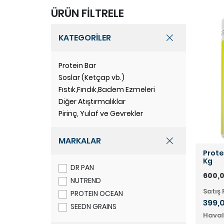
ÜRÜN FİLTRELE
KATEGORİLER
Protein Bar
Soslar (Ketçap vb.)
Fıstık,Fındık,Badem Ezmeleri
Diğer Atıştırmalıklar
Pirinç, Yulaf ve Gevrekler
MARKALAR
Prote
Kg
DR PAN
600,0
NUTREND
Satış 
PROTEIN OCEAN
399,
SEEDN GRAINS
Haval