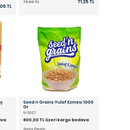
71,25 TL
75,00 TL
05 TL
nç
Seed n Grains Yulaf Ezmesi 1000
Gr
11-2027
ava
600,00 TL üzeri kargo bedava
Satış Fiyatı