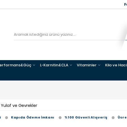
F
erformans&Güç
L-Karnitin&CLA
Vitaminler
Kilo ve Hac
, Yulaf ve Gevrekler
i
Kapıda Ödeme İmkanı
%100 Güvenli Alışveriş
Ücre