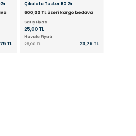
 Gr
Çikolata Tester 50 Gr
ava
600,00 TL üzeri kargo bedava
Satış Fiyatı
25,00 TL
Havale Fiyatı
,75 TL
23,75 TL
25,00 TL