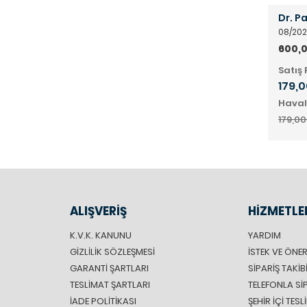
Dr. P
08/20
600,0
Satış 
179,0
Haval
179,00
ALIŞVERİŞ
HİZMETLE
K.V.K. KANUNU
YARDIM
GIZLILIK SÖZLEŞMESI
İSTEK VE ÖNER
GARANTI ŞARTLARI
SIPARIŞ TAKIB
TESLIMAT ŞARTLARI
TELEFONLA SI
İADE POLITIKASI
ŞEHIR IÇI TES