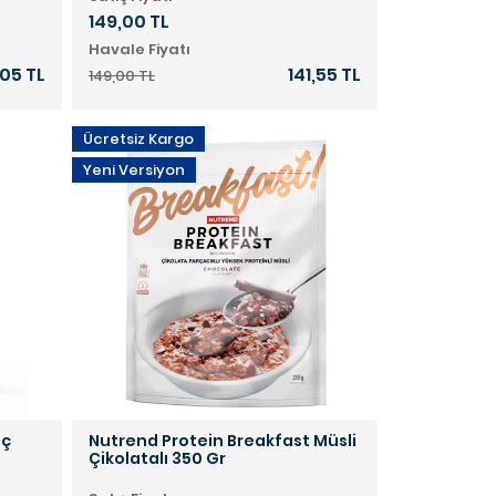
149,00 TL
Havale Fiyatı
05 TL
141,55 TL
149,00 TL
Ücretsiz Kargo
Yeni Versiyon
nç
Nutrend Protein Breakfast Müsli
Çikolatalı 350 Gr