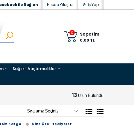
acebook ile Bağlan
Hesap Oluştur
Giriş Yap
0
Sepetim
0,00 TL
im
Sağlıklı Atıştırmalıklar
13
Ürün Bulundu
tsiz Kargo
Size Özel Hediyeler