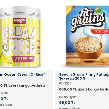
in Ocean Cream Of Rice 1
Seed n Grains Pirinç Patlağ
Şekersiz 200 Gr
02-2027
0 TL üzeri kargo bedava
600,00 TL üzeri kargo bed
Fiyatı
Satış Fiyatı
00 TL
99,00 TL
e Fiyatı
Havale Fiyatı