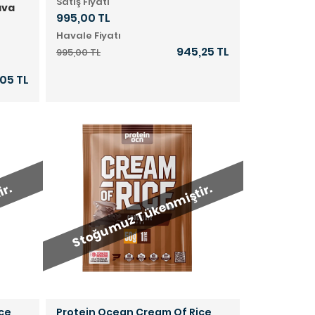
Satış Fiyatı
ava
995,00 TL
Havale Fiyatı
945,25 TL
995,00 TL
,05 TL
ir.
Stoğumuz Tükenmiştir.
ce
Protein Ocean Cream Of Rice