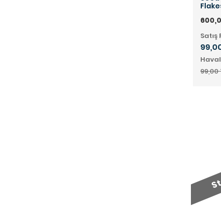
Flake
600,0
Satış 
99,00
Haval
99,00 
St