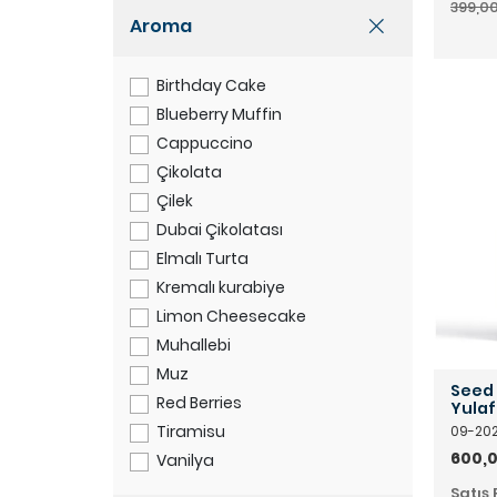
399,00
Aroma
Birthday Cake
Blueberry Muffin
Cappuccino
Çikolata
Çilek
Dubai Çikolatası
Elmalı Turta
Kremalı kurabiye
Limon Cheesecake
Muhallebi
Muz
Seed 
Red Berries
Yulaf
Tiramisu
09-20
600,0
Vanilya
Satış 