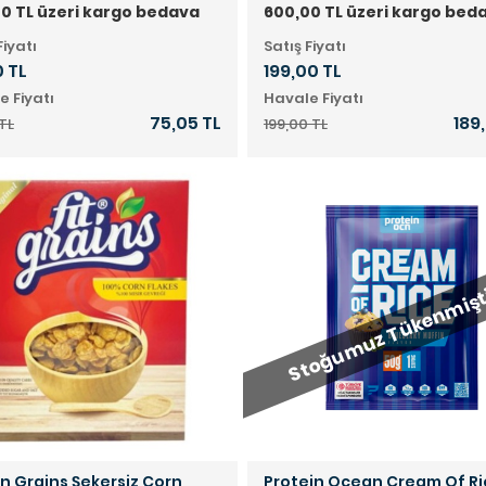
0 TL üzeri kargo bedava
600,00 TL üzeri kargo bed
Fiyatı
Satış Fiyatı
 TL
199,00 TL
e Fiyatı
Havale Fiyatı
75,05 TL
189
TL
199,00 TL
Stoğumuz Tükenmişt
n Grains Şekersiz Corn
Protein Ocean Cream Of Ri