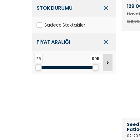
129,0
STOK DURUMU
Haval
129,00
Sadece Stoktakiler
FİYAT ARALIĞI
25
995
Seed 
Patla
02-20