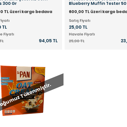
s 300 Gr
Blueberry Muffin Tester 50
0 TL üzeri kargo bedava
600,00 TL üzeri kargo bed
Fiyatı
Satış Fiyatı
 TL
25,00 TL
e Fiyatı
Havale Fiyatı
94,05 TL
23
TL
25,00 TL
oğumuz Tükenmiştir.