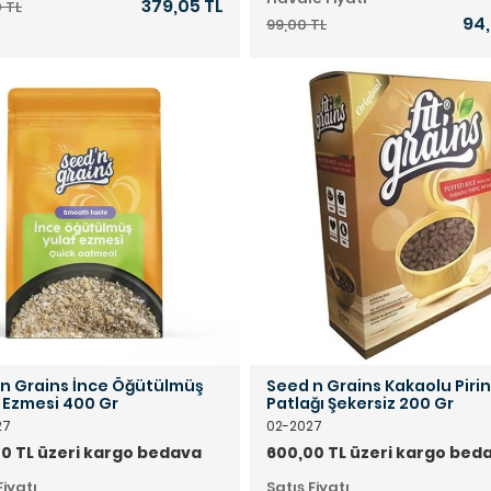
379,05 TL
 TL
94,
99,00 TL
n Grains İnce Öğütülmüş
Seed n Grains Kakaolu Piri
 Ezmesi 400 Gr
Patlağı Şekersiz 200 Gr
27
02-2027
0 TL üzeri kargo bedava
600,00 TL üzeri kargo bed
Fiyatı
Satış Fiyatı