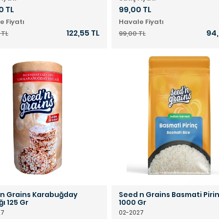
0 TL
99,00 TL
e Fiyatı
Havale Fiyatı
122,55 TL
94,
 TL
99,00 TL
n Grains Karabuğday
Seed n Grains Basmati Piri
ğı 125 Gr
1000 Gr
27
02-2027