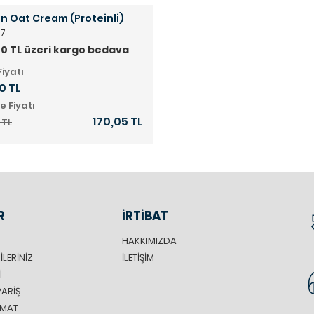
an Oat Cream (Proteinli)
27
0 TL üzeri kargo bedava
Fiyatı
0 TL
e Fiyatı
170,05 TL
 TL
R
İRTİBAT
HAKKIMIZDA
ILERINIZ
İLETIŞIM
I
PARIŞ
LIMAT