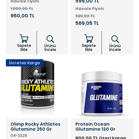
599,00 TL
Havale Fiyatı
1.000,00 TL
Havale Fiyatı
950,00 TL
599,00 TL
569,05 TL
Sepete
Sepete
Ürünü
Ürünü
Ekle
İncele
Ekle
İncele
Ücretsiz Kargo
Olimp Rocky Athletes
Protein Ocean
Glutamine 250 Gr
Glutamine 120 Gr
04-2029
600,00 TL üzeri kargo