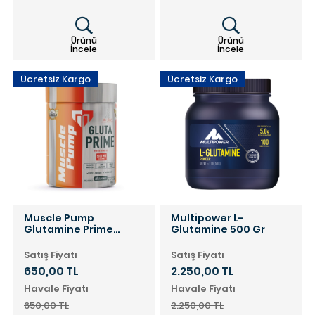
Ürünü
Ürünü
İncele
İncele
Ücretsiz Kargo
Ücretsiz Kargo
Muscle Pump
Multipower L-
Glutamine Prime
Glutamine 500 Gr
Powder Aromasız 300
Gr
Satış Fiyatı
Satış Fiyatı
650,00 TL
2.250,00 TL
Havale Fiyatı
Havale Fiyatı
650,00 TL
2.250,00 TL