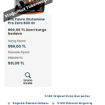
Stoğumuz Tükenmiştir.
Eric Favre Glutamine
Pro Zero 500 Gr
600,00 TL üzeri kargo
bedava
Satış Fiyatı
559,00 TL
Havale Fiyatı
559,00 TL
531,05 TL
Ürünü
İncele
%100 Orijinal Ürün Garantisi
Kapıda Ödeme İmkanı
%100 Güvenli Alışveriş