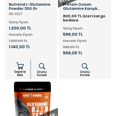
Nutrend L-Glutamine
Protein Ocean
Powder 300 Gr
Glutamine Karışık
Meyveli 300 Gr
09-2027
600,00 TL üzeri kargo
bedava
Satış Fiyatı
1.200,00 TL
Satış Fiyatı
599,00 TL
Havale Fiyatı
1.200,00 TL
Havale Fiyatı
1.140,00 TL
599,00 TL
569,05 TL
Sepete
Ürünü
Ürünü
Ekle
İncele
İncele