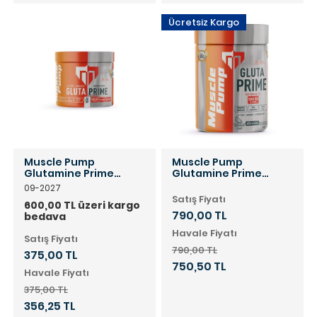
Ücretsiz Kargo
Muscle Pump
Muscle Pump
Glutamine Prime
Glutamine Prime
Powder Aromasız 120
Powder 420 Gr
09-2027
Gr
Satış Fiyatı
600,00 TL üzeri kargo
790,00 TL
bedava
Havale Fiyatı
Satış Fiyatı
790,00 TL
375,00 TL
750,50 TL
Havale Fiyatı
375,00 TL
356,25 TL