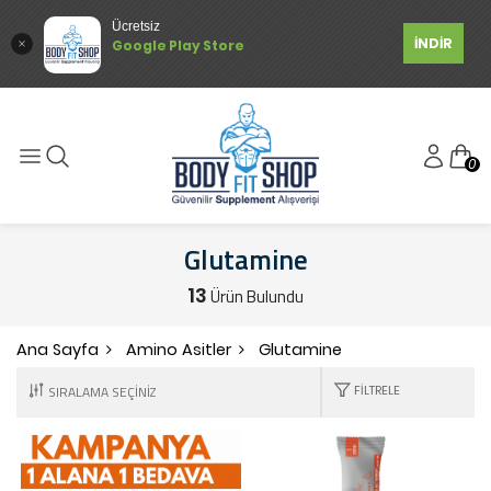
Ücretsiz
İNDİR
Google Play Store
0
Glutamine
13
Ürün Bulundu
Ana Sayfa
Amino Asitler
Glutamine
FILTRELE