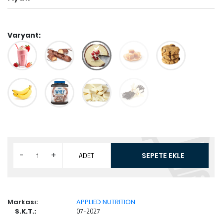
Varyant
-
+
ADET
SEPETE EKLE
Markası:
APPLIED NUTRITION
07-2027
S.K.T.: