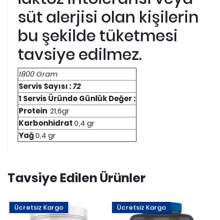
süt alerjisi olan kişilerin
bu şekilde tüketmesi
tavsiye edilmez.
1800 Gram
Servis Sayısı :
72
1 Servis Üründe
Günlük Değer :
Protein
21,6gr
Karbonhidrat
0,4 gr
Yağ
0,4 gr
Tavsiye Edilen Ürünler
Ücretsiz Kargo
Ücretsiz Kargo