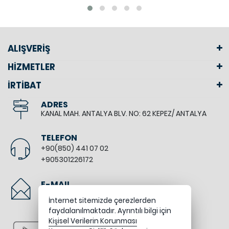
ALIŞVERİŞ
HİZMETLER
İRTİBAT
ADRES
KANAL MAH. ANTALYA BLV. NO: 62 KEPEZ/ ANTALYA
TELEFON
+90(850) 441 07 02
+905301226172
E-MAIL
info@bodyfitshop.com.tr
İnternet sitemizde çerezlerden
faydalanılmaktadır. Ayrıntılı bilgi için
Kişisel Verilerin Korunması