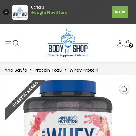
Ücretsiz
İNDİR
Google Play Store
0
Ana Sayfa
Protein Tozu
Whey Protein
ÜCRETSIZ KARGO