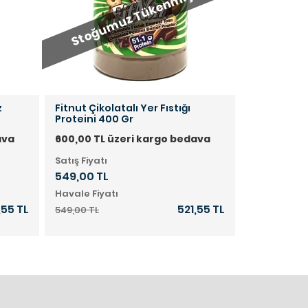
Stoğumuz Tükenmiştir.
Stoğum
z
Fitnut Çikolatalı Yer Fıstığı
Fit Grains 
Proteini 400 Gr
01/2026
ava
600,00 TL üzeri kargo bedava
600,00 TL 
Satış Fiyatı
Satış Fiyatı
549,00 TL
64,00 TL
Havale Fiyatı
Havale Fiya
,55 TL
521,55 TL
549,00 TL
64,00 TL