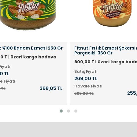
t %100 Badem Ezmesi 250 Gr
Fitnut Fıstık Ezmesi Şekersi
Parçacıklı 360 Gr
0 TL üzeri kargo bedava
600,00 TL üzeri kargo bed
Fiyatı
Satış Fiyatı
0 TL
269,00 TL
e Fiyatı
Havale Fiyatı
398,05 TL
 TL
255
269,00 TL