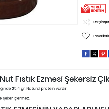
Karşılaşt
Favoriler
tNut Fıstık Ezmesi Şekersiz Çi
iğinde 25.4 gr. Natural protein vardır.
ve şeker içermez.