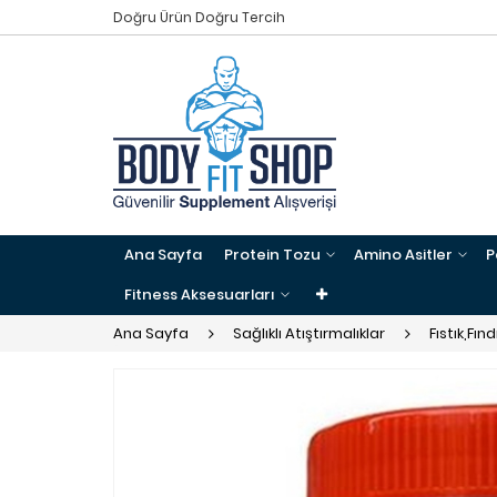
Doğru Ürün Doğru Tercih
Ana Sayfa
Protein Tozu
Amino Asitler
P
Fitness Aksesuarları
Ana Sayfa
Sağlıklı Atıştırmalıklar
Fıstık,Fı