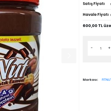
Satış Fiyatı
Havale Fiyatı
600,00 TL üz
-
+
Markası:
FITNU