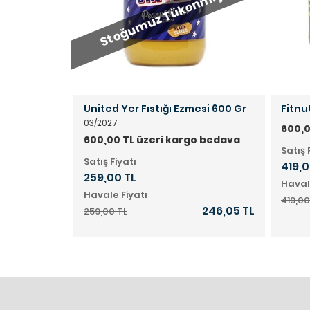
miştir.
Stoğumuz Tükenmiştir.
nella
United Yer Fıstığı Ezmesi 600 Gr
Fitnu
ı 300 Gr
03/2027
600,0
o bedava
600,00 TL üzeri kargo bedava
Satış 
Satış Fiyatı
419,0
259,00 TL
Haval
Havale Fiyatı
419,00
379,05 TL
246,05 TL
259,00 TL