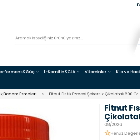
F
erformans&Güç
L-Karnitin&CLA
Vitaminler
Kilo ve Hac
ndık,Badem Ezmeleri
Fitnut Fıstık Ezmesi Şekersiz Çikolatalı 800 Gr
Fitnut Fı
Çikolatal
08/2026
Henüz Değerl