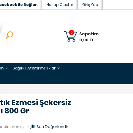
acebook ile Bağlan
Hesap Oluştur
Giriş Yap
0
Sepetim
0,00 TL
im
Sağlıklı Atıştırmalıklar
stık Ezmesi Şekersiz
ı 800 Gr
endirilmemiş
İlk Sen Değerlendir