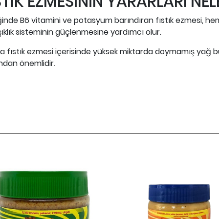
STIK EZMESİNİN YARARLARI NEL
ğinde B6 vitamini ve potasyum barındıran fıstık ezmesi, he
ıklık sisteminin güçlenmesine yardımcı olur.
a fıstık ezmesi içerisinde yüksek miktarda doymamış yağ b
ndan önemlidir.