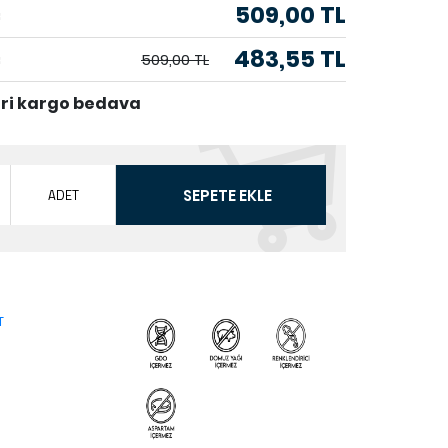
509,00 TL
483,55 TL
509,00 TL
eri kargo bedava
ADET
SEPETE EKLE
T