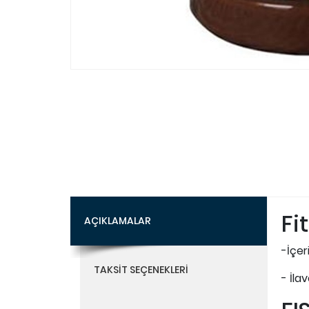
Fi
AÇIKLAMALAR
-İçer
TAKSIT SEÇENEKLERI
- İla