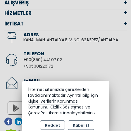
ALIŞVERİŞ
HİZMETLER
İRTİBAT
ADRES
KANAL MAH. ANTALYA BLV. NO: 62 KEPEZ/ ANTALYA
TELEFON
+90(850) 441 07 02
+905301226172
E-MAIL
info@bodyfitshop.com.tr
İnternet sitemizde çerezlerden
faydalanılmaktadır. Ayrıntılı bilgi için
Kişisel Verilerin Korunması
Kanununu,
Gizlilik Sözleşmesi
ve
Çerez Politikamızı
inceleyebilirsiniz.
Reddet
Kabul Et