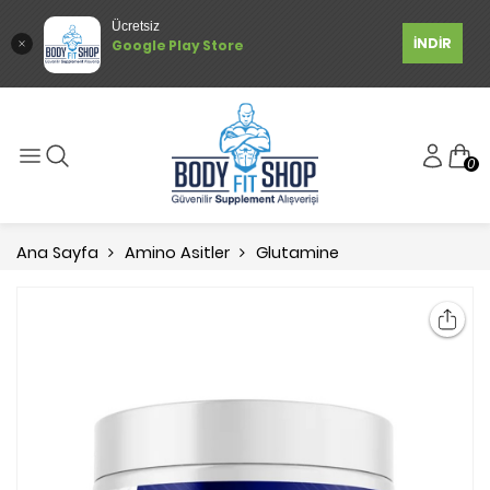
Ücretsiz
İNDİR
Google Play Store
0
Ana Sayfa
Amino Asitler
Glutamine