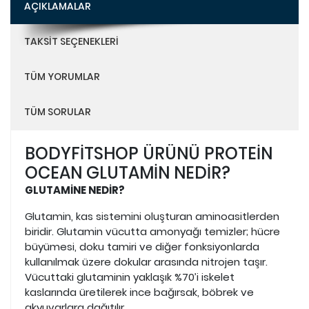
AÇIKLAMALAR
TAKSIT SEÇENEKLERI
TÜM YORUMLAR
TÜM SORULAR
BODYFİTSHOP ÜRÜNÜ PROTEİN
OCEAN GLUTAMİN NEDİR?
GLUTAMİNE NEDİR?
Glutamin, kas sistemini oluşturan aminoasitlerden
biridir. Glutamin vücutta amonyağı temizler; hücre
büyümesi, doku tamiri ve diğer fonksiyonlarda
kullanılmak üzere dokular arasında nitrojen taşır.
Vücuttaki glutaminin yaklaşık %70’i iskelet
kaslarında üretilerek ince bağırsak, böbrek ve
akyuvarlara dağıtılır.