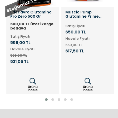
Stoğumuz Tükenmiştir.
Eric Favre Glutamine
Muscle Pump
Pro Zero 500 Gr
Glutamine Prime
Powder Aromasız 300
600,00 TL üzeri kargo
Gr
Satış Fiyatı
bedava
650,00 TL
Satış Fiyatı
Havale Fiyatı
559,00 TL
650,00 TL
Havale Fiyatı
617,50 TL
559,00 TL
531,05 TL
Ürünü
Ürünü
İncele
İncele