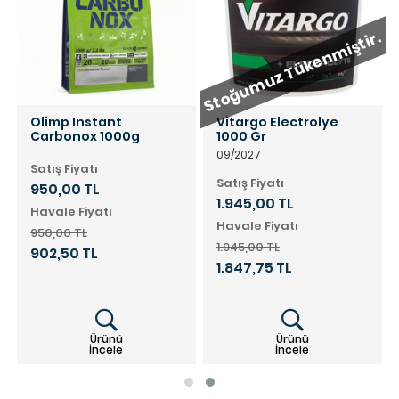
r.
Stoğumuz Tükenmiştir.
Olimp Instant
Vitargo Electrolye
Carbonox 1000g
1000 Gr
09/2027
Satış Fiyatı
Satış Fiyatı
950,00 TL
1.945,00 TL
Havale Fiyatı
Havale Fiyatı
950,00 TL
1.945,00 TL
902,50 TL
1.847,75 TL
Ürünü
Ürünü
İncele
İncele