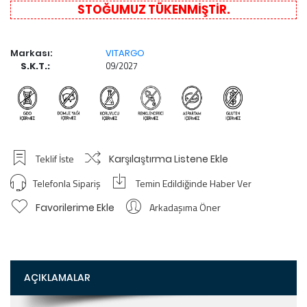
STOĞUMUZ TÜKENMIŞTIR.
Markası:
VITARGO
09/2027
S.K.T.:
Teklif İste
Karşılaştırma Listene Ekle
Telefonla Sipariş
Temin Edildiğinde Haber Ver
Arkadaşıma Öner
Favorilerime Ekle
AÇIKLAMALAR