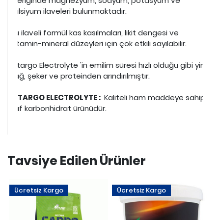
İçeriğinde magnezyum, sodyum, potasyum ve
kalsiyum ilaveleri bulunmaktadır.
Bu ilaveli formül kas kasılmaları, likit dengesi ve
vitamin-mineral düzeyleri için çok etkili sayılabilir.
Vitargo Electrolyte 'in emilim süresi hızlı olduğu gibi yine
yağ, şeker ve proteinden arındırılmıştır.
VITARGO ELECTROLYTE :
Kaliteli ham maddeye sahip
saf karbonhidrat ürünüdür.
Tavsiye Edilen Ürünler
Ücretsiz Kargo
Ücretsiz Kargo