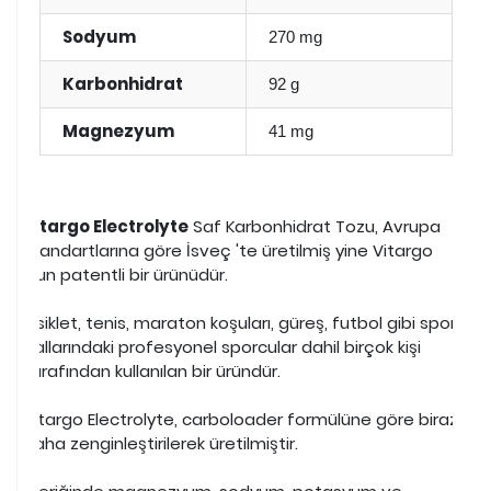
Sodyum
270 mg
Karbonhidrat
92 g
Magnezyum
41 mg
Vitargo Electrolyte
Saf Karbonhidrat Tozu, Avrupa
standartlarına göre İsveç 'te üretilmiş yine Vitargo
'nun patentli bir ürünüdür.
Bisiklet, tenis, maraton koşuları, güreş, futbol gibi spor
dallarındaki profesyonel sporcular dahil birçok kişi
tarafından kullanılan bir üründür.
Vitargo Electrolyte, carboloader formülüne göre biraz
daha zenginleştirilerek üretilmiştir.