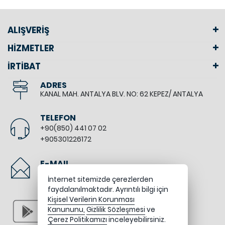
ALIŞVERİŞ
HİZMETLER
İRTİBAT
ADRES
KANAL MAH. ANTALYA BLV. NO: 62 KEPEZ/ ANTALYA
TELEFON
+90(850) 441 07 02
+905301226172
E-MAIL
info@bodyfitshop.com.tr
İnternet sitemizde çerezlerden
faydalanılmaktadır. Ayrıntılı bilgi için
Kişisel Verilerin Korunması
Kanununu,
Gizlilik Sözleşmesi
ve
Çerez Politikamızı
inceleyebilirsiniz.