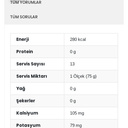
TÜM YORUMLAR
TÜM SORULAR
Enerji
280 kcal
Protein
0 g
Servis Sayısı
13
Servis Miktarı
1 Ölçek (75 g)
Yağ
0 g
Şekerler
0 g
Kalsiyum
105 mg
Potasyum
79 mg