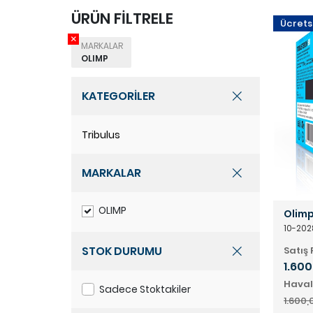
ÜRÜN FİLTRELE
Ücrets
MARKALAR
OLIMP
KATEGORİLER
Tribulus
MARKALAR
OLIMP
Olimp
10-202
STOK DURUMU
Satış 
1.600
Haval
Sadece Stoktakiler
1.600,