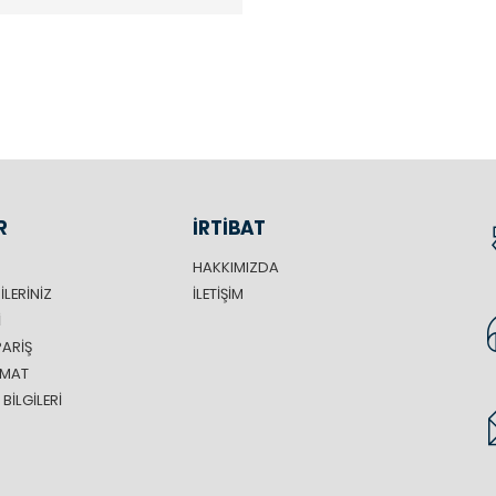
R
İRTİBAT
HAKKIMIZDA
ILERINIZ
İLETIŞIM
I
PARIŞ
LIMAT
BILGILERI