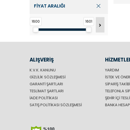
FİYAT ARALIĞI
1600
1601
ALIŞVERİŞ
HİZMETLE
K.V.K. KANUNU
YARDIM
GIZLILIK SÖZLEŞMESI
İSTEK VE ÖNER
GARANTI ŞARTLARI
SIPARIŞ TAKIB
TESLIMAT ŞARTLARI
TELEFONLA SI
İADE POLITIKASI
ŞEHIR IÇI TES
SATIŞ POLITIKASI SÖZLEŞMESI
BANKA HESAP 