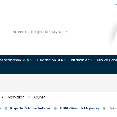
F
erformans&Güç
L-Karnitin&CLA
Vitaminler
Kilo ve Hac
Markalar
OLIMP
i
Kapıda Ödeme İmkanı
%100 Güvenli Alışveriş
Ücre