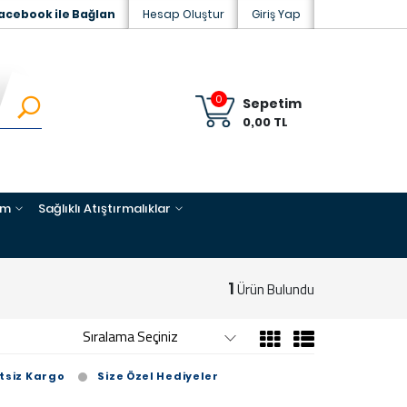
acebook ile Bağlan
Hesap Oluştur
Giriş Yap
0
Sepetim
0,00 TL
im
Sağlıklı Atıştırmalıklar
1
Ürün Bulundu
tsiz Kargo
Size Özel Hediyeler