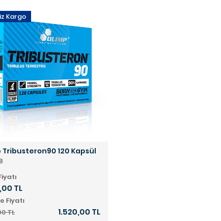
iz Kargo
 Tribusteron90 120 Kapsül
8
Fiyatı
,00 TL
e Fiyatı
1.520,00 TL
00 TL