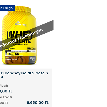
iz Kargo
oğumuz Tükenmiştir.
 Pure Whey Isolate Protein
Gr
Fiyatı
0,00 TL
e Fiyatı
6.650,00 TL
00 TL