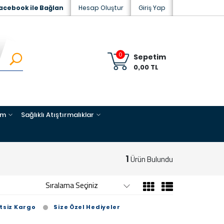
acebook ile Bağlan
Hesap Oluştur
Giriş Yap
0
Sepetim
0,00 TL
im
Sağlıklı Atıştırmalıklar
1
Ürün Bulundu
tsiz Kargo
Size Özel Hediyeler