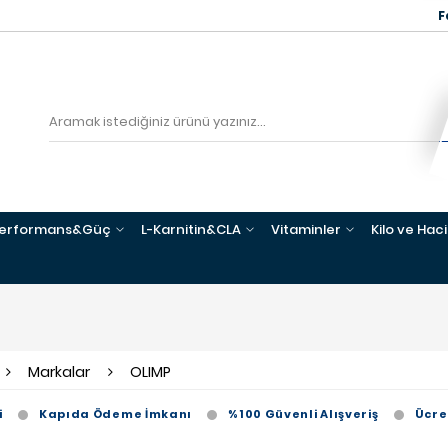
F
erformans&Güç
L-Karnitin&CLA
Vitaminler
Kilo ve Hac
Markalar
OLIMP
i
Kapıda Ödeme İmkanı
%100 Güvenli Alışveriş
Ücre