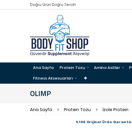
Doğru Ürün Doğru Tercih
Ana Sayfa
Protein Tozu
Amino Asitler
P
Fitness Aksesuarları
OLIMP
Ana Sayfa
Protein Tozu
İzole Protein
%100 Orijinal Ürün Garantis