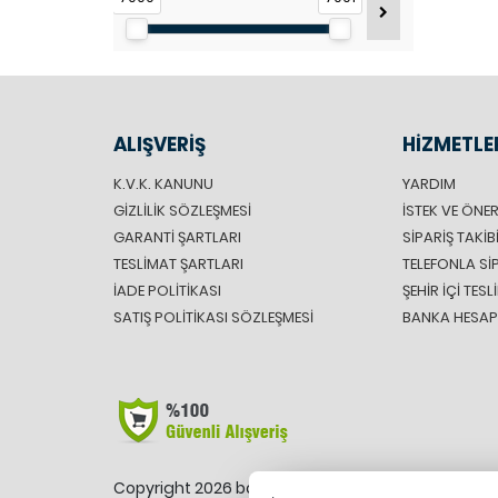
ALIŞVERİŞ
HİZMETLE
K.V.K. KANUNU
YARDIM
GIZLILIK SÖZLEŞMESI
İSTEK VE ÖNER
GARANTI ŞARTLARI
SIPARIŞ TAKIB
TESLIMAT ŞARTLARI
TELEFONLA SI
İADE POLITIKASI
ŞEHIR IÇI TES
SATIŞ POLITIKASI SÖZLEŞMESI
BANKA HESAP 
Copyright 2026 bodyfitshop.com.tr - Tüm hakları s