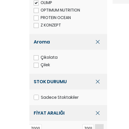
OLIMP
OPTIMUM NUTRITION
PROTEIN OCEAN
Z KONZEPT
Aroma
Çikolata
Çilek
STOK DURUMU
Sadece Stoktakiler
FİYAT ARALIĞI
7000
7001