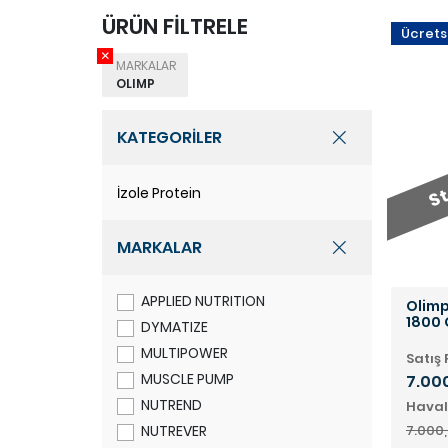
ÜRÜN FİLTRELE
Ücrets
MARKALAR
OLIMP
St
KATEGORİLER
İzole Protein
MARKALAR
APPLIED NUTRITION
Olimp
1800 
DYMATIZE
MULTIPOWER
Satış 
MUSCLE PUMP
7.00
NUTREND
Haval
NUTREVER
7.000,