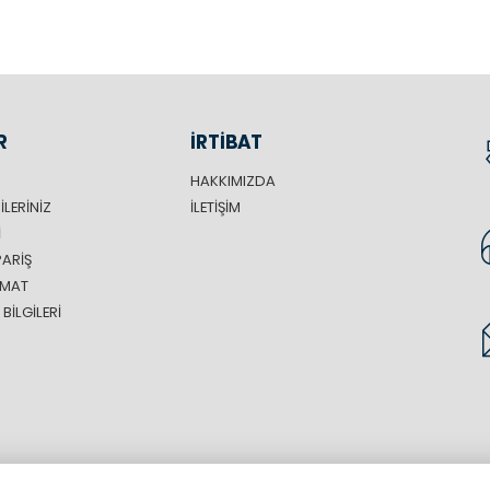
R
İRTİBAT
HAKKIMIZDA
ILERINIZ
İLETIŞIM
I
PARIŞ
LIMAT
BILGILERI
aklıdır.