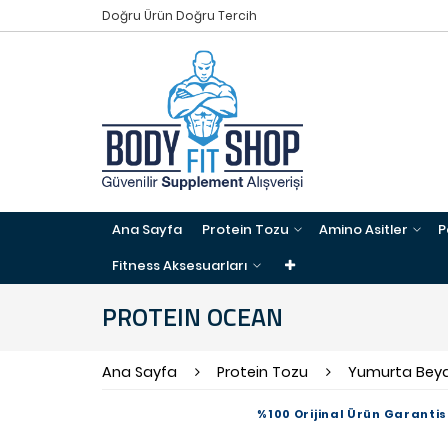
Doğru Ürün Doğru Tercih
Ana Sayfa
Protein Tozu
Amino Asitler
P
Fitness Aksesuarları
PROTEIN OCEAN
Ana Sayfa
Protein Tozu
Yumurta Beya
%100 Orijinal Ürün Garantis