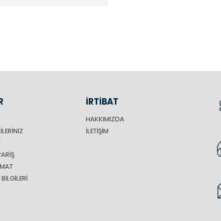
R
İRTİBAT
HAKKIMIZDA
ILERINIZ
İLETIŞIM
I
PARIŞ
LIMAT
BILGILERI