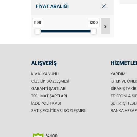
FİYAT ARALIĞI
1199
1200
ALIŞVERİŞ
HİZMETLE
K.V.K. KANUNU
YARDIM
GIZLILIK SÖZLEŞMESI
İSTEK VE ÖNER
GARANTI ŞARTLARI
SIPARIŞ TAKIB
TESLIMAT ŞARTLARI
TELEFONLA SI
İADE POLITIKASI
ŞEHIR IÇI TES
SATIŞ POLITIKASI SÖZLEŞMESI
BANKA HESAP 