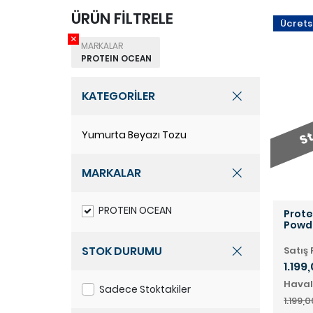
ÜRÜN FİLTRELE
Ücrets
MARKALAR
PROTEIN OCEAN
St
KATEGORİLER
Yumurta Beyazı Tozu
MARKALAR
PROTEIN OCEAN
Prote
Powd
STOK DURUMU
Satış 
1.199
Haval
Sadece Stoktakiler
1.199,0