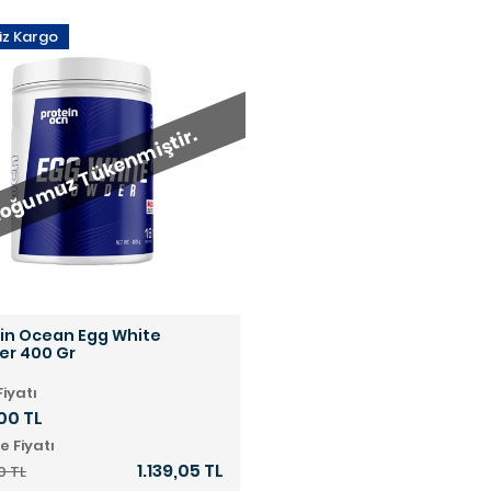
iz Kargo
oğumuz Tükenmiştir.
in Ocean Egg White
er 400 Gr
Fiyatı
,00 TL
e Fiyatı
1.139,05 TL
0 TL