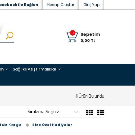
acebook ile Bağlan
Hesap Oluştur
Giriş Yap
0
Sepetim
0,00 TL
im
Sağlıklı Atıştırmalıklar
1
Ürün Bulundu
tsiz Kargo
Size Özel Hediyeler