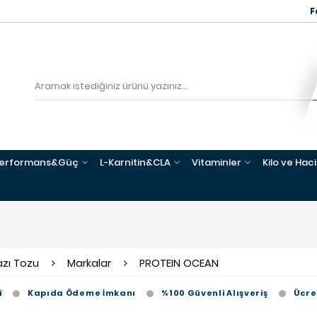
F
erformans&Güç
L-Karnitin&CLA
Vitaminler
Kilo ve Hac
zı Tozu
Markalar
PROTEIN OCEAN
i
Kapıda Ödeme İmkanı
%100 Güvenli Alışveriş
Ücre